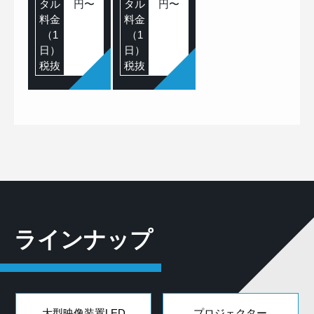
タル
円〜
タル
円〜
料金
料金
（1
（1
日）
日）
税抜
税抜
ラインナップ
大型映像装置LED
プロジェクター