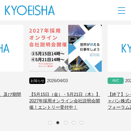
2026/04/03
20
お知らせ
AVC
、及び期間
【5月15日（金）・5月21日（木）】
【終了】シ
2027年採用オンライン会社説明会開
ャパン株式
催！エントリー受付中！
フォーラム2