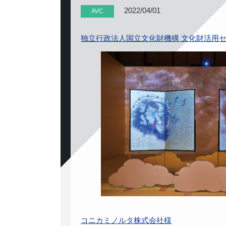
2022/04/01
AVC
独立行政法人国立文化財機構 文化財活用
事業部
コニカミノルタ株式会社様