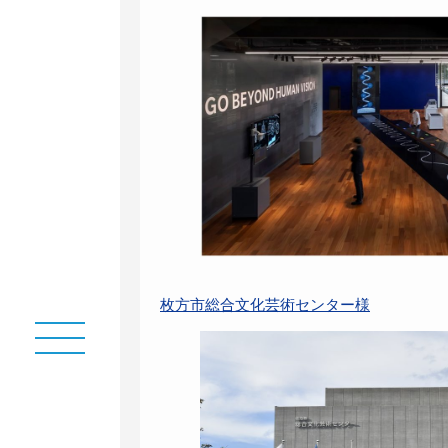
部
枚方市総合文化芸術センター様