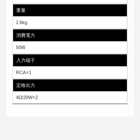
重量
2.6kg
消費電力
50W
入力端子
RCA×1
定格出力
4Ω/20W×2