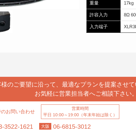
重量
17kg
許容入力
8Ω 6
入力端子
XLR3
客様のご要望に沿って、
最適なプランを提案させて
お気軽に営業担当者へ
ご相談下さい
営業時間
でのお問い合わせ
平日 10:00～19:00（年末年始は除く）
3-3522-1621
06-6815-3012
大阪