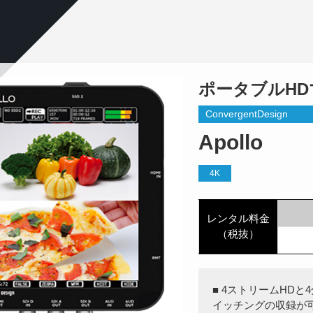
ポータブルH
ConvergentDesign
Apollo
4K
レンタル料金
（税抜）
■ 4ストリームHD
イッチングの収録が