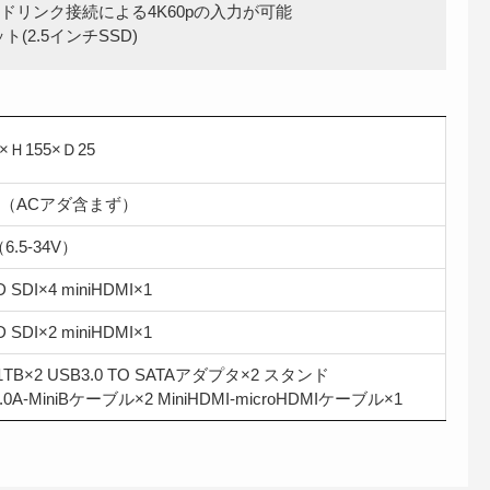
クアッドリンク接続による4K60pの入力が可能
ト(2.5インチSSD)
×Ｈ155×Ｄ25
kg（ACアダ含まず）
6.5-34V）
D SDI×4 miniHDMI×1
D SDI×2 miniHDMI×1
1TB×2 USB3.0 TO SATAアダプタ×2 スタンド
.0A-MiniBケーブル×2 MiniHDMI-microHDMIケーブル×1