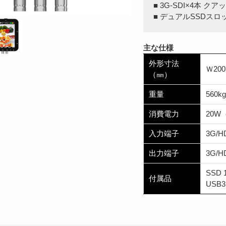
■ 3G-SDI×4本 
■ デュアルSSDスロッ
主な仕様
外形寸法
Ｗ200
（㎜）
重量
560
消費電力
20W（
入力端子
3G/H
出力端子
3G/H
SSD 
付属品
USB3