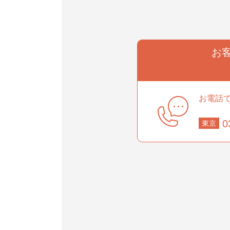
お
事業部
お電話
0
東京
部