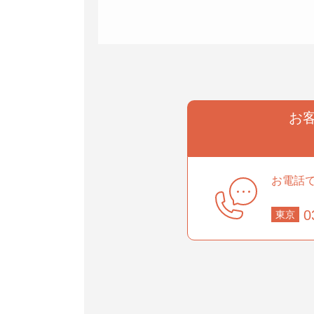
お
事業部
お電話
部
0
東京