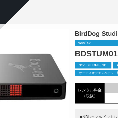
BirdDog Stud
NewTek
BDSTUM01
3G-SDI/HDMI↔︎NDI
オーディオデエンベデッド
レンタル料金
（税抜）
■NDI のフルビットレー