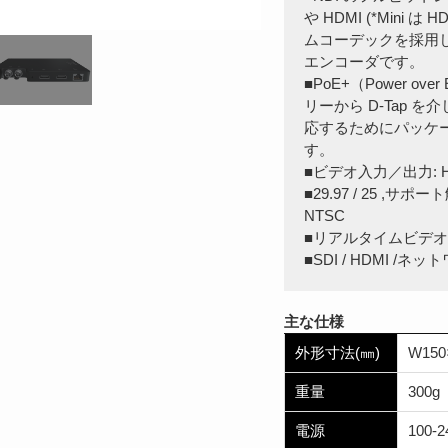
や HDMI (*Mini
ムコーデックを採用
エンコーダです。
■PoE+（Power 
リーから D-Tap
応するためにパッケ
す。
■ビデオ入力／出力: HDMI
■29.97 / 25 ,サポート解像
NTSC
■リアルタイムビデオ
■SDI / HDMI /
主な仕様
外形寸法(㎜)
W150
重量
300g
電源
100-