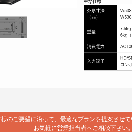
主な仕様
外形寸法
W53
（㎜）
W53
7.5
重量
6kg
消費電力
AC10
HD/S
入力端子
コンポ
客様のご要望に沿って、
最適なプランを提案させて
お気軽に営業担当者へ
ご相談下さい