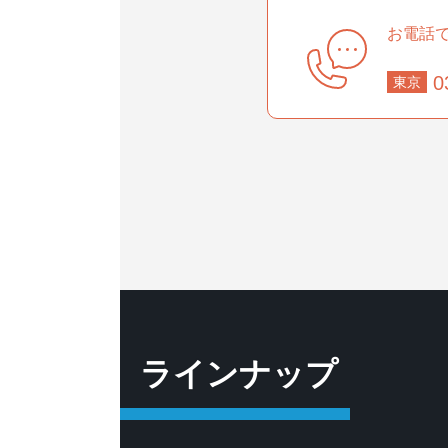
お電話
事業部
0
東京
部
ラインナップ