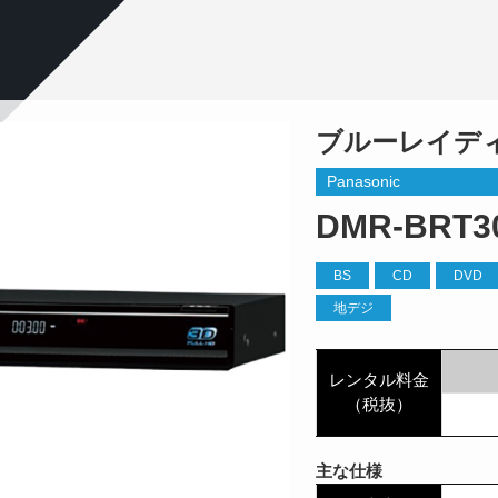
ブルーレイデ
Panasonic
DMR-BRT3
BS
CD
DVD
地デジ
レンタル料金
（税抜）
主な仕様