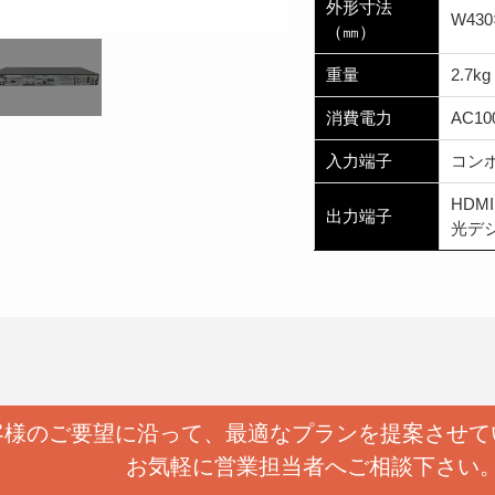
外形寸法
W430
（㎜）
重量
2.7kg
消費電力
AC10
入力端子
コンポジ
HDMI
出力端子
光デ
客様のご要望に沿って、
最適なプランを提案させて
お気軽に営業担当者へ
ご相談下さい