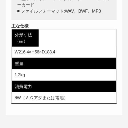
ーカード
■ ファイルフォーマット:WAV、BWF、MP3
主な仕様
外形寸法
（㎜）
W216.4×H56×D188.4
重量
1.2kg
消費電力
9W（ＡＣアダまたは電池）