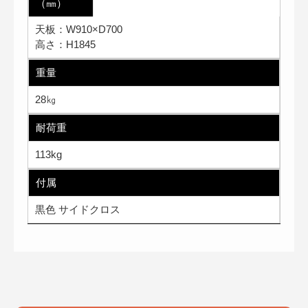
（㎜）
天板：W910×D700
高さ：H1845
重量
28㎏
耐荷重
113kg
付属
黒色 サイドクロス