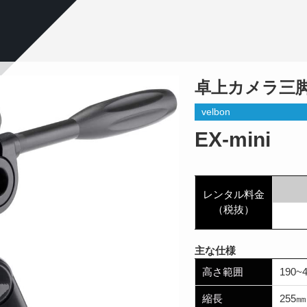
卓上カメラ三
velbon
EX-mini
レンタル料金
（税抜）
主な仕様
高さ範囲
190~
縮長
255㎜