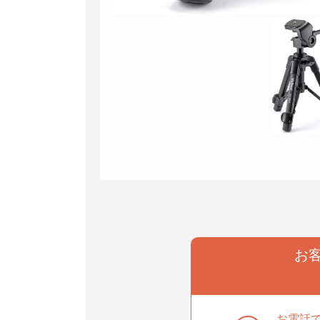
事業部
お
部
お電話