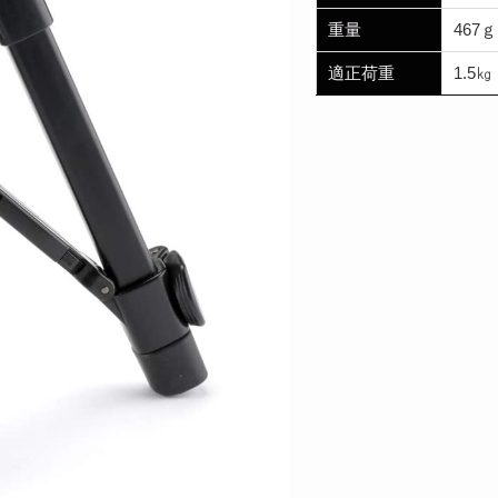
重量
467ｇ
適正荷重
1.5㎏