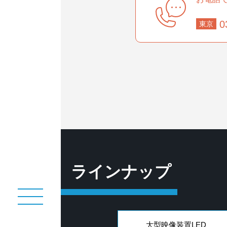
0
東京
ラインナップ
大型映像装置LED