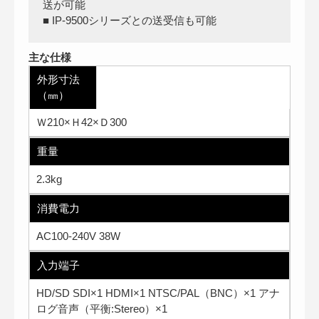
送が可能
■ IP-9500シリーズとの送受信も可能
主な仕様
外形寸法
（㎜）
Ｗ210×Ｈ42×Ｄ300
重量
2.3kg
消費電力
AC100-240V 38W
入力端子
HD/SD SDI×1 HDMI×1 NTSC/PAL（BNC）×1 アナ
ログ音声（平衡:Stereo）×1