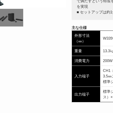
で満たすという特長
を実現
■ セットアップは約
主な仕様
外形寸法
W339
（㎜）
重量
13.3
消費電力
200W
CH1
入力端子
3.5
標準
標準
出力端子
ス）×