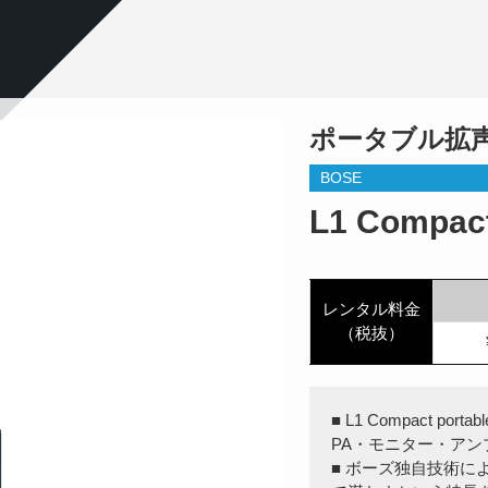
ポータブル拡
BOSE
L1 Compac
レンタル料金
（税抜）
■ L1 Compact po
PA・モニター・ア
■ ボーズ独自技術に