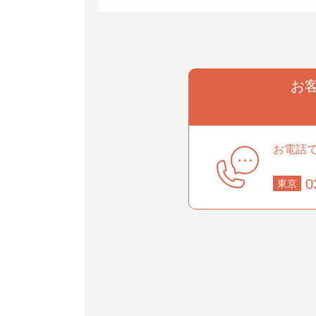
お
事業部
お電話
0
東京
部