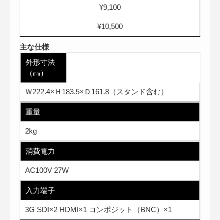
¥9,100
¥10,500
主な仕様
外形寸法
（㎜）
Ｗ222.4×Ｈ183.5×Ｄ161.8（スタンド含む）
重量
2kg
消費電力
AC100V 27W
入力端子
3G SDI×2 HDMI×1 コンポジット（BNC）×1