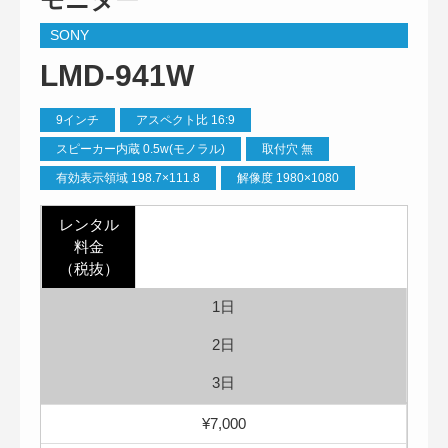
SONY
LMD-941W
9インチ
アスペクト比 16:9
スピーカー内蔵 0.5w(モノラル)
取付穴 無
有効表示領域 198.7×111.8
解像度 1980×1080
レンタル
料金
（税抜）
1日
2日
3日
¥7,000