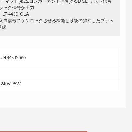
neフォーマット(4:2:2コンポーネント信号)のSD SDIテスト信号
ブラック信号が出力
T-443D-GLA
力信号にゲンロックさせる機能と系統の独立したブラッ
構成
×Ｈ44×Ｄ560
-240V 75W