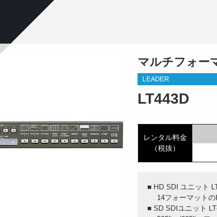
マルチフォー
LEADER
LT443D
レンタル料金
（税抜）
■ HD SDI ユニット LT
14フォーマットのHD
■ SD SDIユニット LT