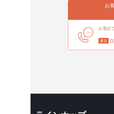
お
事業部
お電話
0
東京
部