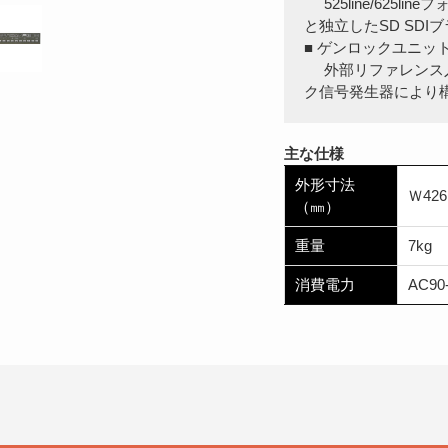
525line/625li
と独立したSD SDI
■ ゲンロックユニット L
外部リファレンス入
ク信号発生器により
主な仕様
外形寸法
Ｗ426
（㎜）
重量
7kg
消費電力
AC90