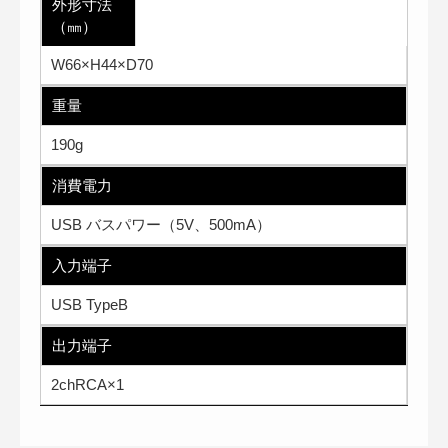
外形寸法
（㎜）
W66×H44×D70
重量
190g
消費電力
USB バスパワー（5V、500mA）
入力端子
USB TypeB
出力端子
2chRCA×1