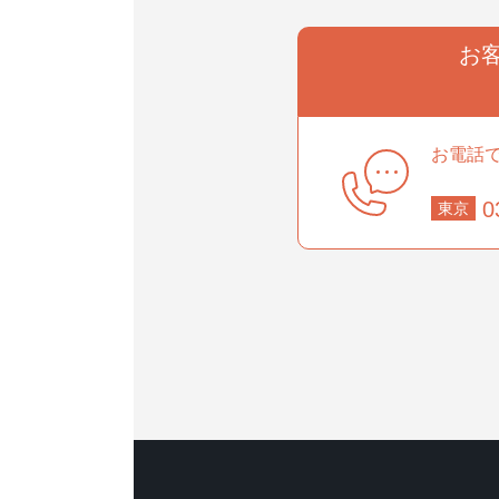
お
事業部
お電話
0
東京
部