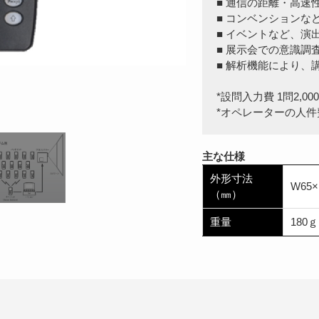
■ 通信の距離・高速
■ コンベンションなど
■ イベントなど、演
■ 展示会での意識
■ 解析機能により
*設問入力費 1問2,00
*オペレーターの人
主な仕様
外形寸法
W65×
（㎜）
重量
180ｇ