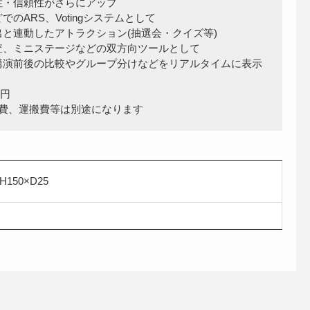
性・信頼性がさらにアップ
でのARS、Votingシステムとして
出と連動したアトラクション(抽選会・クイズ等)
調査、ミニステージなどの双方向ツールとして
、講演前後の比較やグループ分けなどをリアルタイムに表示
0円
件費、運搬費等は別途になります
H150×D25