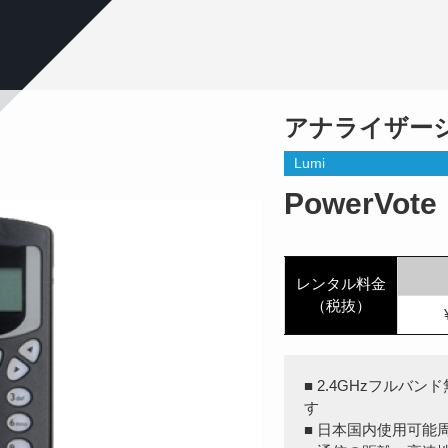
アナライザー
Lumi
PowerVote
レンタル料金
（税抜）
■ 2.4GHzフル
す
■ 日本国内使用可能周波