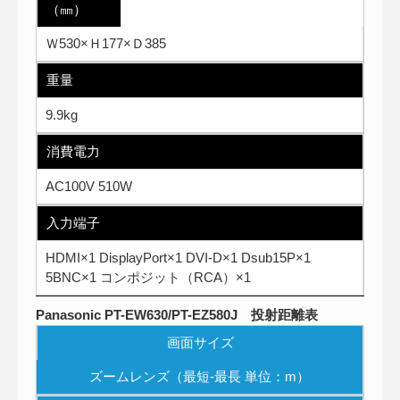
（㎜）
Ｗ530×Ｈ177×Ｄ385
重量
9.9kg
消費電力
AC100V 510W
入力端子
HDMI×1 DisplayPort×1 DVI-D×1 Dsub15P×1
5BNC×1 コンポジット（RCA）×1
Panasonic PT-EW630/PT-EZ580J 投射距離表
画面サイズ
ズームレンズ（最短-最長 単位：m）