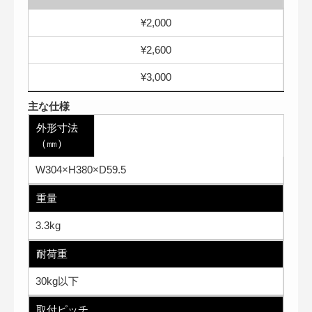
¥2,000
¥2,600
¥3,000
主な仕様
外形寸法
（㎜）
W304×H380×D59.5
重量
3.3kg
耐荷重
30kg以下
取付ピッチ