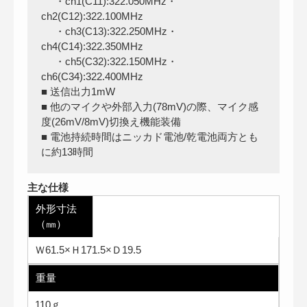
・ch1(C11):322.050MHz・
ch2(C12):322.100MHz
・ch3(C13):322.250MHz・
ch4(C14):322.350MHz
・ch5(C32):322.150MHz・
ch6(C34):322.400MHz
■ 送信出力1mW
■ 他のマイクや外部入力(78mV)の際、マイク感
度(26mV/8mV)切換え機能装備
■ 電池持続時間はニッカド電池/乾電池両方とも
に約13時間
主な仕様
外形寸法
（㎜）
Ｗ61.5×Ｈ171.5×Ｄ19.5
重量
110ｇ