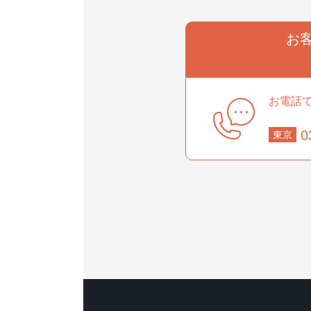
お
事業部
お電話
0
東京
部