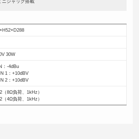
ミニジャック搭載
×H52×D288
0V 30W
IN：-4dBu
 IN 1：+10dBV
 IN 2：+10dBV
×2（8Ω負荷、1kHz）
×2（4Ω負荷、1kHz）