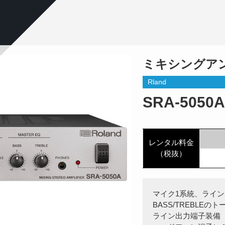
ミキシングア
Rland
SRA-5050A
レンタル料金
（税抜）
マイク1系統、ライ
BASS/TREBL
ライン出力端子装備