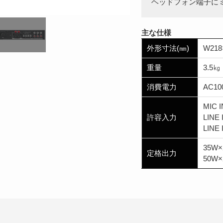
ヘッドフォン端子に
主な仕様
外形寸法(㎜)
W218
重量
3.5㎏
消費電力
AC10
MIC 
許容入力
LINE
LINE
35W
定格出力
50W