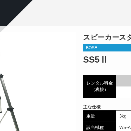
スピーカース
BOSE
SS5Ⅱ
レンタル料金
（税抜）
主な仕様
重量
3kg
該当機種
WS-A