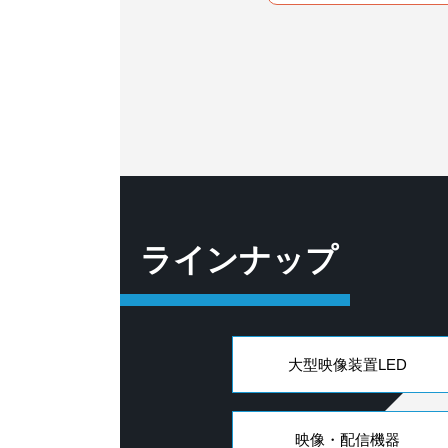
事業部
部
ラインナップ
大型映像装置LED
映像・配信機器