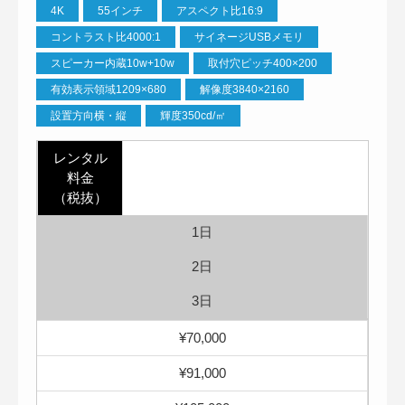
4K
55インチ
アスペクト比16:9
コントラスト比4000:1
サイネージUSBメモリ
スピーカー内蔵10w+10w
取付穴ピッチ400×200
有効表示領域1209×680
解像度3840×2160
設置方向横・縦
輝度350cd/㎡
レンタル
料金
（税抜）
1日
2日
3日
¥70,000
¥91,000