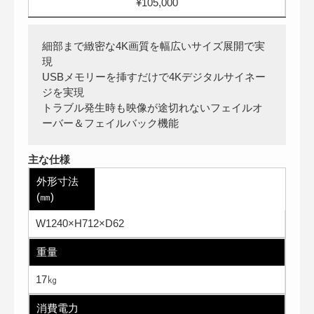
¥105,000
細部まで緻密な4K画質を幅広いサイズ展開で実
現
USBメモリーを挿すだけで4Kデジタルサイネー
ジを実現
トラブル発生時も映像が途切れないフェイルオ
ーバー＆フェイルバック機能
主な仕様
外形寸法
(㎜)
W1240×H712×D62
重量
17㎏
消費電力