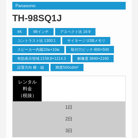
Panasonic
TH-98SQ1J
4K
98インチ
アスペクト比 16:9
コントラスト比 1300:1
サイネージ USBメモリ
スピーカー内蔵10w+10w
取付穴ピッチ 800×500
有効表示領域 2158.8×1214.3
解像度 3840×2160
設置方向 横・縦
輝度500cd/m²
レンタル
料金
（税抜）
1日
2日
3日