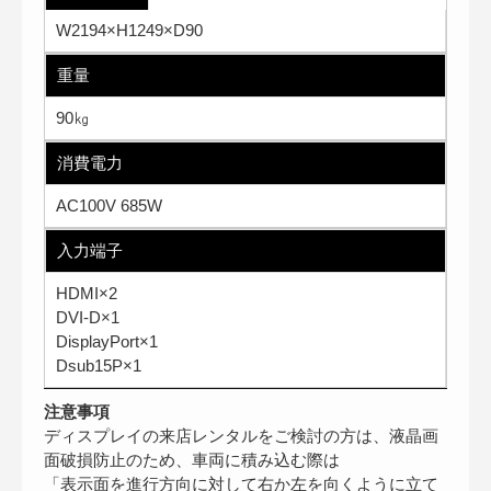
W2194×H1249×D90
重量
90㎏
消費電力
AC100V 685W
入力端子
HDMI×2
DVI-D×1
DisplayPort×1
Dsub15P×1
注意事項
ディスプレイの来店レンタルをご検討の方は、液晶画
面破損防止のため、車両に積み込む際は
「表示面を進行方向に対して右か左を向くように立て