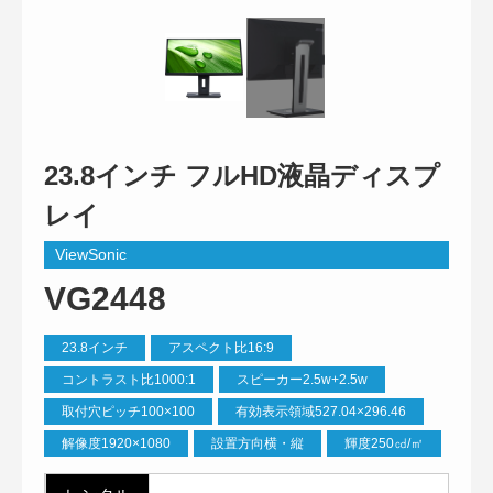
23.8インチ フルHD液晶ディスプ
レイ
ViewSonic
VG2448
23.8インチ
アスペクト比16:9
コントラスト比1000:1
スピーカー2.5w+2.5w
取付穴ピッチ100×100
有効表示領域527.04×296.46
解像度1920×1080
設置方向横・縦
輝度250㏅/㎡