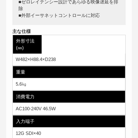
■ゼロレイテンシー設計であらゆる映像遅延を排
除
■外部イーサネットコントロールに対応
主な仕様
外形寸法
(㎜)
W482×H88.4×D238
重量
5.6㎏
消費電力
AC100-240V 46.5W
入力端子
12G SDI×40