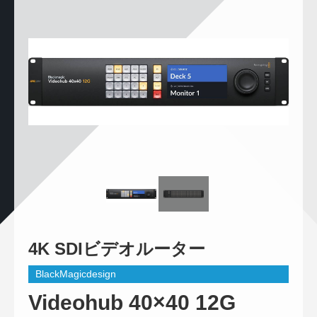
4K SDIビデオルーター
BlackMagicdesign
Videohub 40×40 12G