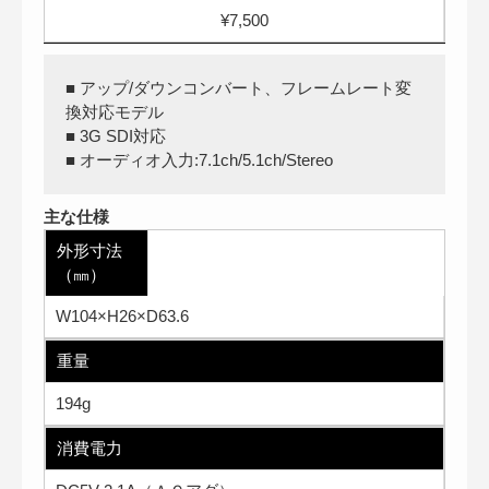
¥7,500
■ アップ/ダウンコンバート、フレームレート変
換対応モデル
■ 3G SDI対応
■ オーディオ入力:7.1ch/5.1ch/Stereo
主な仕様
外形寸法
（㎜）
W104×H26×D63.6
重量
194g
消費電力