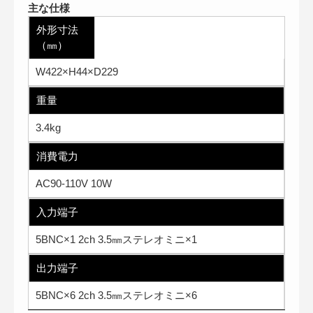
主な仕様
外形寸法
（㎜）
W422×H44×D229
重量
3.4kg
消費電力
AC90-110V 10W
入力端子
5BNC×1 2ch 3.5㎜ステレオミニ×1
出力端子
5BNC×6 2ch 3.5㎜ステレオミニ×6