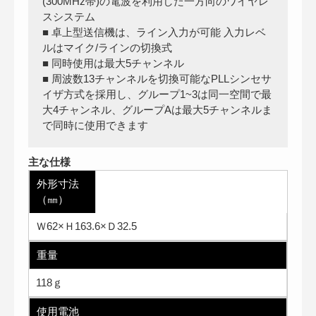
(300MHz帯)の電波を利用した一方向のワイヤレ
スシステム
■ 卓上型送信機は、ライン入力が可能 入力レベ
ルはマイク/ラインの切換式
■ 同時使用は最大5チャンネル
■ 周波数13チャンネルを切換可能なPLLシンセサ
イザ方式を採用し、グループ1~3は同一空間で最
大4チャンネル、グループAは最大5チャンネルま
で同時に使用できます
主な仕様
外形寸法
（㎜）
Ｗ62×Ｈ163.6×Ｄ32.5
重量
118ｇ
使用電池