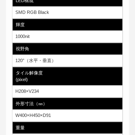
LED構成
SMD RGB Black
輝度
1000nit
視野角
120°（水平・垂直）
タイル解像度
(pixel)
H208×V234
外形寸法（㎜）
W400×H450×D91
重量