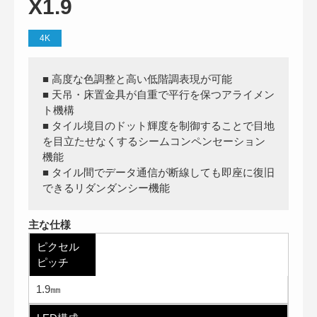
X1.9
4K
■ 高度な色調整と高い低階調表現が可能
■ 天吊・床置金具が自重で平行を保つアライメン
ト機構
■ タイル境目のドット輝度を制御することで目地
を目立たせなくするシームコンペンセーション
機能
■ タイル間でデータ通信が断線しても即座に復旧
できるリダンダンシー機能
主な仕様
ピクセル
ピッチ
1.9㎜