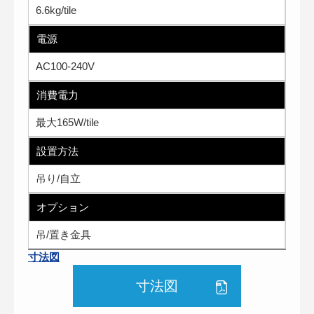
6.6kg/tile
電源
AC100-240V
消費電力
最大165W/tile
設置方法
吊り/自立
オプション
吊/置き金具
寸法図
寸法図