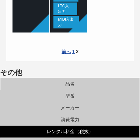
LTC入
出力
MIDI入出
力
前へ
1
2
その他
品名
型番
メーカー
消費電力
レンタル料金（税抜）