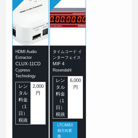
HDMI Audio
タイムコード イ
Extractor
ンターフェイス
CLUX-11CD
MIF 4
Cypress
Rosendahl
Technology
レン
6,000
レン
2,000
タル
円
タル
円
料金
料金
（1
（1
日）
日）
税抜
税抜
LTC/MIDI
相方向変
換