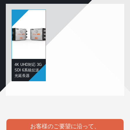
4K UHD対応 3G
SDI 6系統伝送
光延長器
お客様のご要望に沿って、