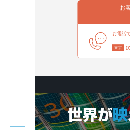
お
事業部
お電話
部
0
東京