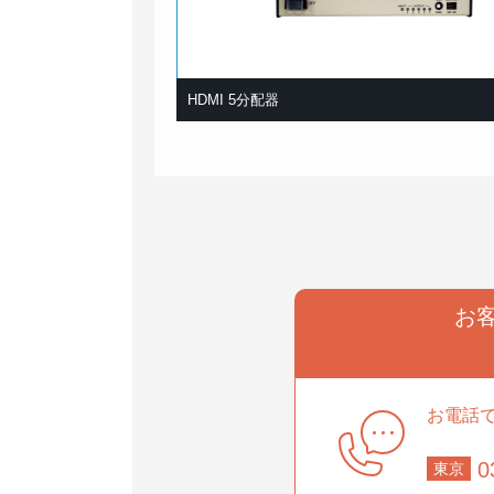
HDMI 5分配器
事業部
部
お
お電話
0
東京