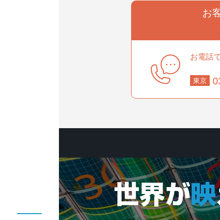
お
事業部
お電話
部
0
東京