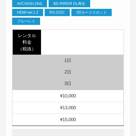
AVCHD(H.264)
BD-R/RE/R DL再生
HDMI ver.1.3
RS-232C
SDカードスロット
ブルーレイ
レンタル
料金
（税抜）
1日
2日
3日
¥10,000
¥13,000
¥15,000