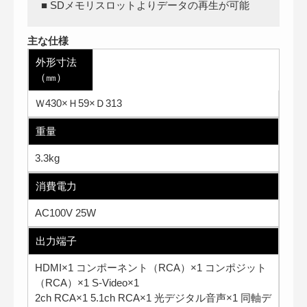
■ SDメモリスロットよりデータの再生が可能
主な仕様
外形寸法
（㎜）
Ｗ430×Ｈ59×Ｄ313
重量
3.3kg
消費電力
AC100V 25W
出力端子
HDMI×1 コンポーネント（RCA）×1 コンポジット
（RCA）×1 S-Video×1
2ch RCA×1 5.1ch RCA×1 光デジタル音声×1 同軸デ