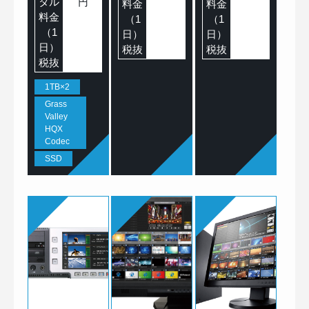
タル
円
料金
料金
料金
（1
（1
（1
日）
日）
日）
税抜
税抜
税抜
1TB×2
Grass
Valley
HQX
Codec
SSD