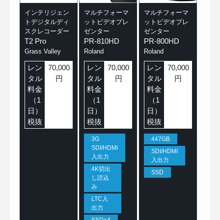
インテリジェン
マルチフォーマ
マルチフォーマ
トデジタルディ
ットビデオプレ
ットビデオプレ
スクレコーダー
ゼンター
ゼンター
T2 Pro
PR-810HD
PR-800HD
Grass Valley
Roland
Roland
レン
70,000
レン
70,000
レン
70,000
タル
円
タル
円
タル
円
料金
料金
料金
（1
（1
（1
日）
日）
日）
税抜
税抜
税抜
3G
447GB
SDI/HDMI
SDI/HDMI
入出力
入出力
4K切出
SSD
し読込
み
LTC入
出力
SSD×4