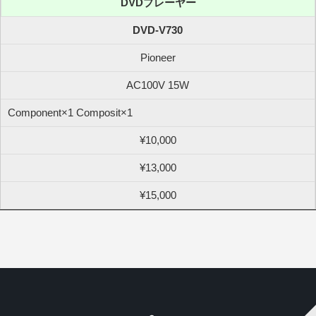
DVDプレーヤー
DVD-V730
Pioneer
AC100V 15W
Component×1 Composit×1
¥10,000
¥13,000
¥15,000