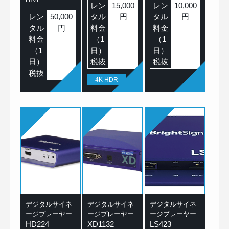
レン
15,000
レン
10,000
レン
50,000
タル
円
タル
円
タル
円
料金
料金
料金
（1
（1
（1
日）
日）
日）
税抜
税抜
税抜
4K HDR
デジタルサイネ
デジタルサイネ
デジタルサイネ
ージプレーヤー
ージプレーヤー
ージプレーヤー
HD224
XD1132
LS423