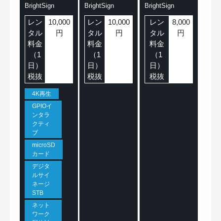
BrightSign
BrightSign
BrightSign
レン
10,000
レン
10,000
レン
8,000
タル
円
タル
円
タル
円
料金
料金
料金
（1
（1
（1
日）
日）
日）
税抜
税抜
税抜
4K再生
GPIOイ
ンタラ
クティ
ブ
microSD
カード
デジタ
ルサイ
ネージ
STB
ネット
ワーク