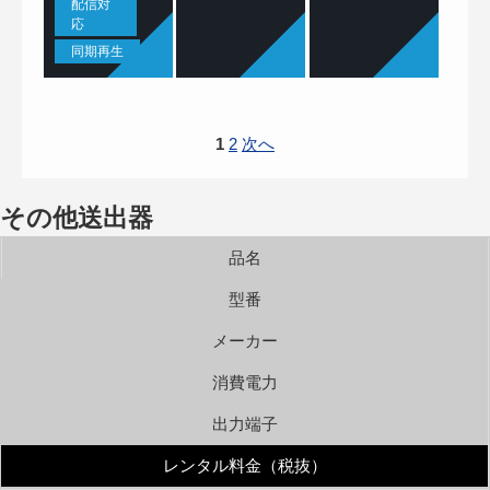
配信対
応
同期再生
1
2
次へ
その他送出器
品名
型番
メーカー
消費電力
出力端子
レンタル料金（税抜）