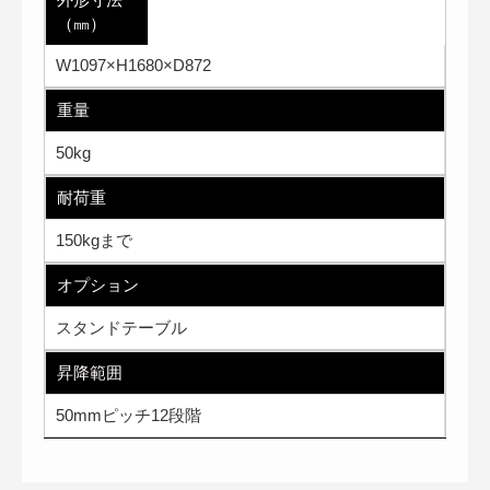
（㎜）
W1097×H1680×D872
重量
50kg
耐荷重
150kgまで
オプション
スタンドテーブル
昇降範囲
50mmピッチ12段階