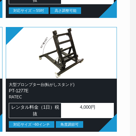
対応サイズ ～55吋
高さ調整可能
大型プロンプター台(転がしスタンド)
PT-1277E
RATEC
レンタル料金（1日）税
4,000円
抜
対応サイズ ~60インチ
角度調節可