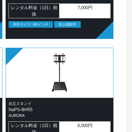
レンタル料金（1日）税
7,000円
抜
対応サイズ ~86インチ
高さ調節可
自立スタンド
NaPS-BH55
AURORA
レンタル料金（1日）税
6,000円
抜