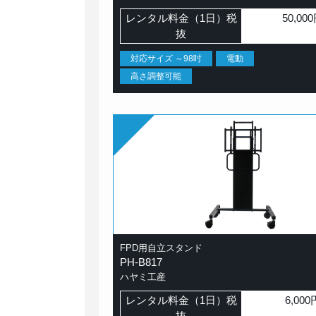
レンタル料金（1日）税
50,00
抜
対応サイズ ～98吋
電動
高さ調整可能
FPD用自立スタンド
PH-B817
ハヤミ工産
レンタル料金（1日）税
6,000
抜