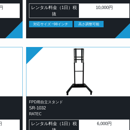
0円
レンタル料金（1日）税
10,000円
抜
対応サイズ ~98インチ
高さ調整可能
FPD用自立スタンド
SR-1032
RATEC
円
レンタル料金（1日）税
6,000円
抜