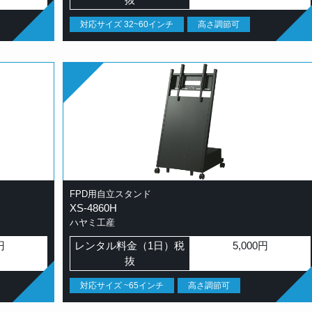
対応サイズ 32~60インチ
高さ調節可
FPD用自立スタンド
XS-4860H
ハヤミ工産
円
レンタル料金（1日）税
5,000円
抜
対応サイズ ~65インチ
高さ調節可