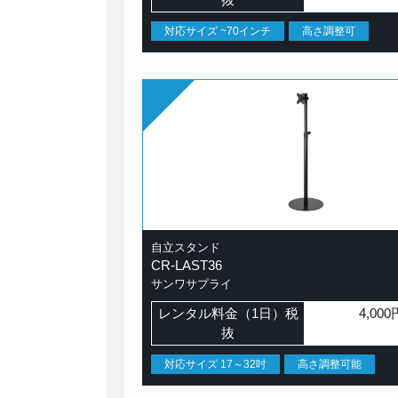
対応サイズ ~70インチ
高さ調整可
自立スタンド
CR-LAST36
サンワサプライ
レンタル料金（1日）税
4,000
抜
対応サイズ 17～32吋
高さ調整可能