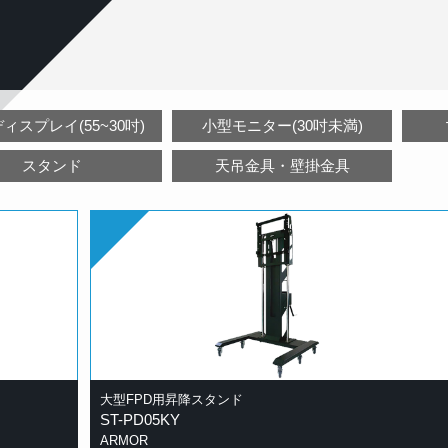
ィスプレイ(55~30吋)
小型モニター(30吋未満)
スタンド
天吊金具・壁掛金具
大型FPD用昇降スタンド
ST-PD05KY
ARMOR