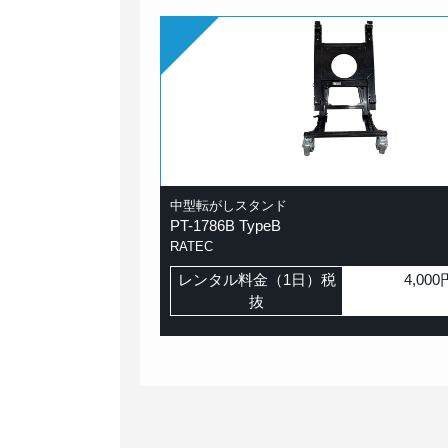
事業部
部
中型転がしスタンド
PT-1786B TypeB
RATEC
レンタル料金（1日）税
4,000
抜