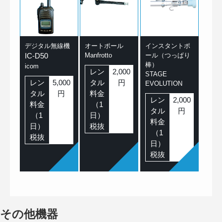
デジタル無線機
オートポール
インスタントポ
IC-D50
Manfrotto
ール（つっぱり
棒）
icom
レン
2,000
STAGE
レン
5,000
タル
円
EVOLUTION
タル
円
料金
レン
2,000
料金
（1
タル
円
（1
日）
料金
日）
税抜
（1
税抜
日）
税抜
その他機器