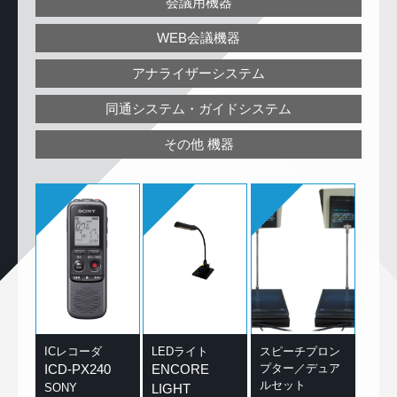
会議用機器
WEB会議機器
アナライザーシステム
同通システム・ガイドシステム
その他 機器
ICレコーダ
LEDライト
スピーチプロン
ICD-PX240
ENCORE
プター／デュア
ルセット
SONY
LIGHT