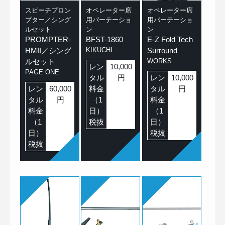
スピーチプロン
オペレーター席
オペレーター席
プター／シング
用パーテーショ
用パーテーショ
ルセット
ン
ン
PROMPTER-
BFST-1860
E-Z Fold Tech
HMII／シング
KIKUCHI
Surround
ルセット
WORKS
レン
10,000
PAGE ONE
タル
円
レン
10,000
レン
60,000
料金
タル
円
タル
円
（1
料金
料金
日）
（1
（1
税抜
日）
日）
税抜
税抜