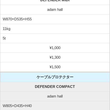
adam hall
W870×D535×H55
11kg
5t
¥1,000
¥1,300
¥1,500
ケーブルプロテクター
DEFENDER COMPACT
adam hall
W805×D435×H40