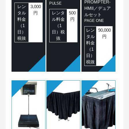
PROMPTER-
PULSE
レン
3,000
HMII／デュア
タル
円
レンタ
500
ルセット
料金
ル料金
円
PAGE ONE
（1
（1
レン
90,000
日）
日）税
タル
円
税抜
抜
料金
（1
日）
税抜